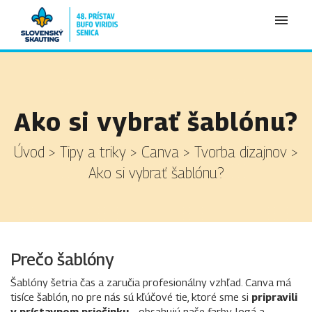
Moje tikety
Vytvoriť tiket
Ako si vybrať šablónu?
Prihlásenie
Úvod
>
Tipy a triky
>
Canva
>
Tvorba dizajnov
>
Ako si vybrať šablónu?
Prečo šablóny
Šablóny šetria čas a zaručia profesionálny vzhľad. Canva má
tisíce šablón, no pre nás sú kľúčové tie, ktoré sme si
pripravili
v prístavnom priečinku
– obsahujú naše farby, logá a