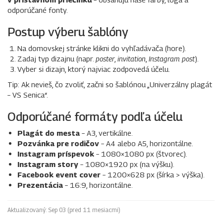
odporúčané fonty.
Postup výberu šablóny
Na domovskej stránke klikni do vyhľadávača (hore).
Zadaj typ dizajnu (napr.
poster
,
invitation
,
Instagram post
).
Vyber si dizajn, ktorý najviac zodpovedá účelu.
Tip: Ak nevieš, čo zvoliť, začni so šablónou „Univerzálny plagát
– VS Senica“.
Odporúčané formáty podľa účelu
Plagát do mesta
– A3, vertikálne.
Pozvánka pre rodičov
– A4 alebo A5, horizontálne.
Instagram príspevok
– 1080×1080 px (štvorec).
Instagram story
– 1080×1920 px (na výšku).
Facebook event cover
– 1200×628 px (šírka > výška).
Prezentácia
– 16:9, horizontálne.
Aktualizovaný:
Sep 03 (pred 11 mesiacmi)